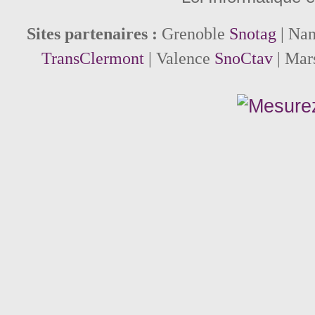
Sites partenaires :
Grenoble
Snotag
| Na
TransClermont
| Valence
SnoCtav
| Mar