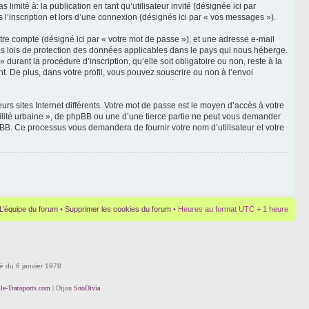
mité à: la publication en tant qu’utilisateur invité (désignée ici par
 l’inscription et lors d’une connexion (désignés ici par « vos messages »).
tre compte (désigné ici par « votre mot de passe »), et une adresse e-mail
 les lois de protection des données applicables dans le pays qui nous héberge.
durant la procédure d’inscription, qu’elle soit obligatoire ou non, reste à la
t. De plus, dans votre profil, vous pouvez souscrire ou non à l’envoi
rs sites Internet différents. Votre mot de passe est le moyen d’accès à votre
bilité urbaine », de phpBB ou une d’une tierce partie ne peut vous demander
hpBB. Ce processus vous demandera de fournir votre nom d’utilisateur et votre
L’équipe du forum
•
Supprimer les cookies du forum
• Heures au format UTC + 1 heure
té du 6 janvier 1978
lle-Transports.com
| Dijon
SnoDivia