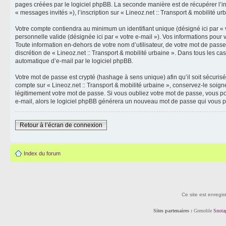
pages créées par le logiciel phpBB. La seconde manière est de récupérer l’info
« messages invités »), l’inscription sur « Lineoz.net :: Transport & mobilité 
Votre compte contiendra au minimum un identifiant unique (désigné ici par « v
personnelle valide (désignée ici par « votre e-mail »). Vos informations pour
Toute information en-dehors de votre nom d’utilisateur, de votre mot de passe e
discrétion de « Lineoz.net :: Transport & mobilité urbaine ». Dans tous les c
automatique d’e-mail par le logiciel phpBB.
Votre mot de passe est crypté (hashage à sens unique) afin qu’il soit sécuris
compte sur « Lineoz.net :: Transport & mobilité urbaine », conservez-le soig
légitimement votre mot de passe. Si vous oubliez votre mot de passe, vous pou
e-mail, alors le logiciel phpBB générera un nouveau mot de passe qui vous p
Retour à l’écran de connexion
Index du forum
Ce site est enregis
Sites partenaires :
Grenoble
Snota