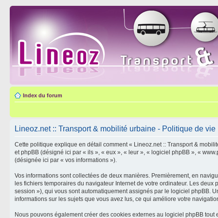
Index du forum
Lineoz.net :: Transport & mobilité urbaine - Politique de vie
Cette politique explique en détail comment « Lineoz.net :: Transport & mobilité 
et phpBB (désigné ici par « ils », « eux », « leur », « logiciel phpBB », « ww
(désignée ici par « vos informations »).
Vos informations sont collectées de deux manières. Premièrement, en naviguant
les fichiers temporaires du navigateur Internet de votre ordinateur. Les deux pre
session »), qui vous sont automatiquement assignés par le logiciel phpBB. Un t
informations sur les sujets que vous avez lus, ce qui améliore votre navigation
Nous pouvons également créer des cookies externes au logiciel phpBB tout en 