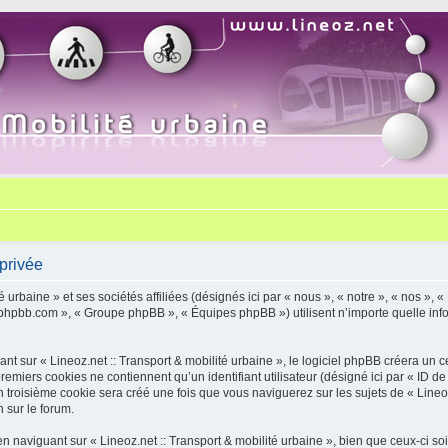
 privée
urbaine » et ses sociétés affiliées (désignés ici par « nous », « notre », « nos », «
w.phpbb.com », « Groupe phpBB », « Équipes phpBB ») utilisent n’importe quelle info
 sur « Lineoz.net :: Transport & mobilité urbaine », le logiciel phpBB créera un ce
miers cookies ne contiennent qu’un identifiant utilisateur (désigné ici par « ID de l’u
roisième cookie sera créé une fois que vous naviguerez sur les sujets de « Lineoz.ne
 sur le forum.
naviguant sur « Lineoz.net :: Transport & mobilité urbaine », bien que ceux-ci so