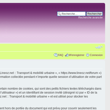
Recherche avancée
FAQ
M’enregistrer
Connexion
 Lineoz.net :: Transport & mobilité urbaine », « https://www.lineoz.net/forum »)
rmation collectée pendant n’importe quelle session d’utilisation de votre part
rtain nombre de cookies, qui sont des petits fichiers textes téléchargés dans
tilisateur ») et un identifiant de session invité (désigné ici par « ID de la
t :: Transport & mobilité urbaine » et est utilisé pour stocker les
ient hors de portée du document qui est prévu pour couvrir seulement les