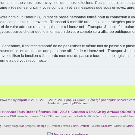
rmation que vous nous envoyez et que nous collectons. Ceci peut être, et n’est pas li
urbaine » (désignée ici par « votre compte ») et les messages que vous envoyez après
otre nom d’utilisateur »), un mot de passe personnel utilisé pour la connexion à vo
 votre compte sur « Lineoz.net :: Transport & mobilité urbaine » sont protégées par
t de votre adresse e-mail requise par « Lineoz.net :: Transport & mobilité urbaine » 
as, vous pouvez choisir quelle information de votre compte sera affichée publiquemen
é. Cependant, il est recommandé de ne pas utiliser le même mot de passe sur plusieu
neusement et en aucun cas une personne affiliée de « Lineoz.net :: Transport & mo
vez utiliser la fonction « J’ai perdu mon mot de passe » fournie par le logiciel p
ermettra de vous reconnecter.
Powered by
phpBB
© 2000, 2002, 2005, 2007 phpBB Group - Hébergé par
phpBB-services.com
Traduction par
phpBB-fr.com
Lineoz
.net
Tous Droits Réservés 2001-2008 :: Création & DeSiGn by ArNaUd OUDARD
tré à la CNIL sous le numéro 1072137 conformément à l'article 16 de la Loi Informatique et Liber
g
| Nancy
blogOstan
| Angers
SnoIrigo
| Clermont Ferrand
TransClermont
| Valence
SnoCtav
| Marseille
Marsei