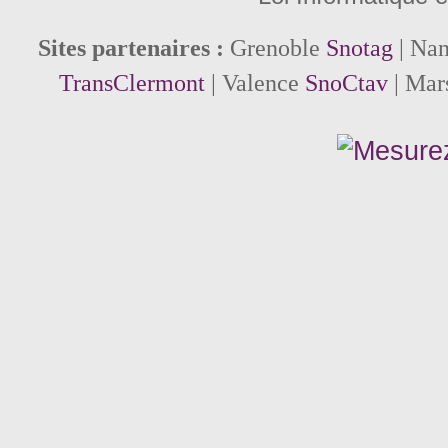
Sites partenaires :
Grenoble
Snotag
| Na
TransClermont
| Valence
SnoCtav
| Mar