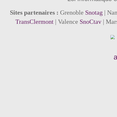
Sites partenaires :
Grenoble
Snotag
| Na
TransClermont
| Valence
SnoCtav
| Mar