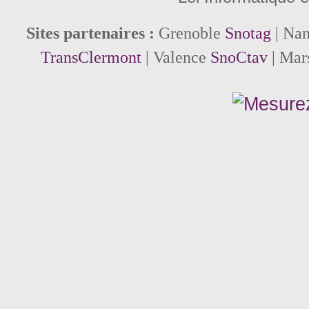
Sites partenaires :
Grenoble
Snotag
| Na
TransClermont
| Valence
SnoCtav
| Mar