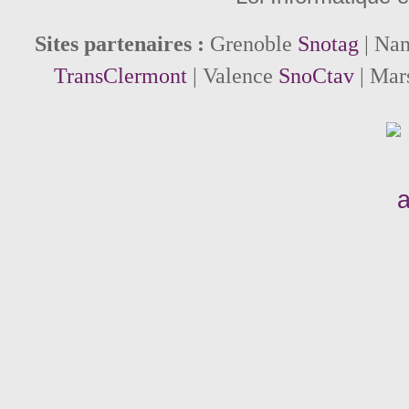
Sites partenaires :
Grenoble
Snotag
| Na
TransClermont
| Valence
SnoCtav
| Mar