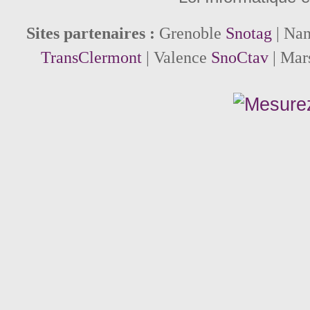
Sites partenaires :
Grenoble
Snotag
| Na
TransClermont
| Valence
SnoCtav
| Mar