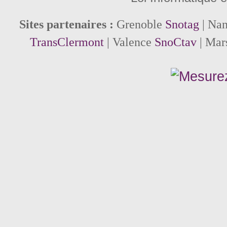
Sites partenaires :
Grenoble
Snotag
| Na
TransClermont
| Valence
SnoCtav
| Mar