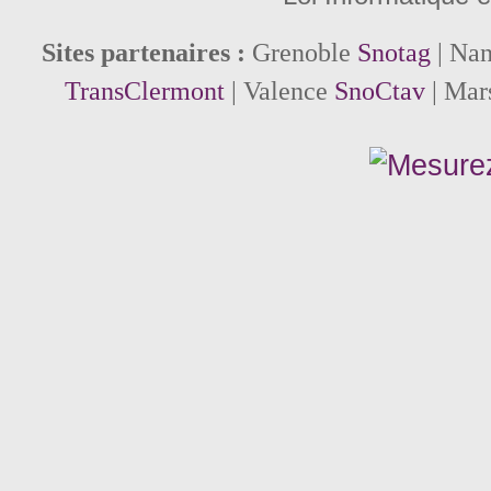
Sites partenaires :
Grenoble
Snotag
| Na
TransClermont
| Valence
SnoCtav
| Mar