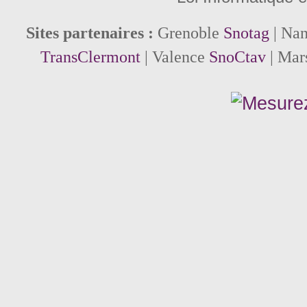
Sites partenaires :
Grenoble
Snotag
| Na
TransClermont
| Valence
SnoCtav
| Mar