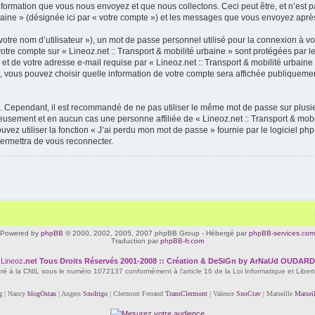
rmation que vous nous envoyez et que nous collectons. Ceci peut être, et n’est pas li
urbaine » (désignée ici par « votre compte ») et les messages que vous envoyez après
otre nom d’utilisateur »), un mot de passe personnel utilisé pour la connexion à vo
 votre compte sur « Lineoz.net :: Transport & mobilité urbaine » sont protégées par
t de votre adresse e-mail requise par « Lineoz.net :: Transport & mobilité urbaine » 
as, vous pouvez choisir quelle information de votre compte sera affichée publiquemen
é. Cependant, il est recommandé de ne pas utiliser le même mot de passe sur plusieu
neusement et en aucun cas une personne affiliée de « Lineoz.net :: Transport & mo
vez utiliser la fonction « J’ai perdu mon mot de passe » fournie par le logiciel p
ermettra de vous reconnecter.
Powered by
phpBB
© 2000, 2002, 2005, 2007 phpBB Group - Hébergé par
phpBB-services.com
Traduction par
phpBB-fr.com
Lineoz
.net
Tous Droits Réservés 2001-2008 :: Création & DeSiGn by ArNaUd OUDARD
tré à la CNIL sous le numéro 1072137 conformément à l'article 16 de la Loi Informatique et Liber
g
| Nancy
blogOstan
| Angers
SnoIrigo
| Clermont Ferrand
TransClermont
| Valence
SnoCtav
| Marseille
Marsei