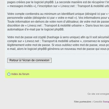
pages créées par le logiciel phpBB. La seconde manière est de récupérer l’info
« messages invités »), l’inscription sur « Lineoz.net :: Transport & mobilité 
Votre compte contiendra au minimum un identifiant unique (désigné ici par « v
personnelle valide (désignée ici par « votre e-mail »). Vos informations pour
Toute information en-dehors de votre nom d’utilisateur, de votre mot de passe e
discrétion de « Lineoz.net :: Transport & mobilité urbaine ». Dans tous les c
automatique d’e-mail par le logiciel phpBB.
Votre mot de passe est crypté (hashage à sens unique) afin qu’il soit sécuris
compte sur « Lineoz.net :: Transport & mobilité urbaine », conservez-le soig
légitimement votre mot de passe. Si vous oubliez votre mot de passe, vous pou
e-mail, alors le logiciel phpBB générera un nouveau mot de passe qui vous p
Retour à l’écran de connexion
Index du forum
Ce site est enregis
Sites partenaires :
Grenoble
Snota