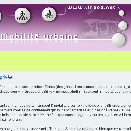
 privée
urbaine » et ses sociétés affiliées (désignés ici par « nous », « notre », « nos », «
w.phpbb.com », « Groupe phpBB », « Équipes phpBB ») utilisent n’importe quelle info
 sur « Lineoz.net :: Transport & mobilité urbaine », le logiciel phpBB créera un ce
miers cookies ne contiennent qu’un identifiant utilisateur (désigné ici par « ID de l’u
roisième cookie sera créé une fois que vous naviguerez sur les sujets de « Lineoz.ne
 sur le forum.
naviguant sur « Lineoz.net :: Transport & mobilité urbaine », bien que ceux-ci so