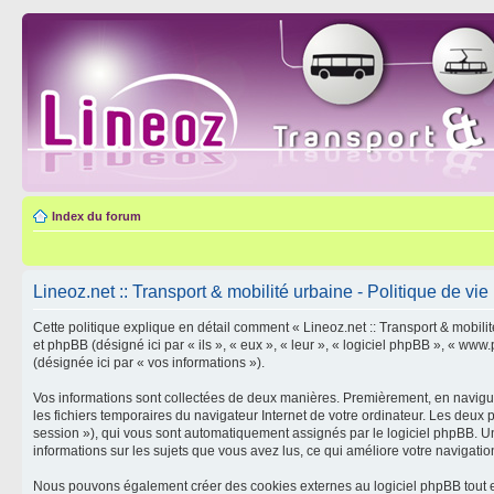
Index du forum
Lineoz.net :: Transport & mobilité urbaine - Politique de vie
Cette politique explique en détail comment « Lineoz.net :: Transport & mobilité 
et phpBB (désigné ici par « ils », « eux », « leur », « logiciel phpBB », « ww
(désignée ici par « vos informations »).
Vos informations sont collectées de deux manières. Premièrement, en naviguant
les fichiers temporaires du navigateur Internet de votre ordinateur. Les deux pre
session »), qui vous sont automatiquement assignés par le logiciel phpBB. Un t
informations sur les sujets que vous avez lus, ce qui améliore votre navigation
Nous pouvons également créer des cookies externes au logiciel phpBB tout en 