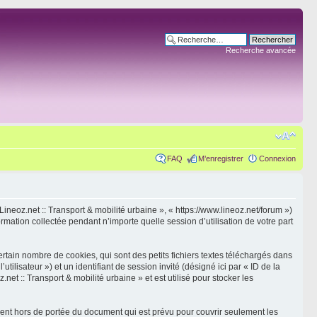
Recherche avancée
FAQ
M’enregistrer
Connexion
 Lineoz.net :: Transport & mobilité urbaine », « https://www.lineoz.net/forum »)
rmation collectée pendant n’importe quelle session d’utilisation de votre part
rtain nombre de cookies, qui sont des petits fichiers textes téléchargés dans
tilisateur ») et un identifiant de session invité (désigné ici par « ID de la
t :: Transport & mobilité urbaine » et est utilisé pour stocker les
ient hors de portée du document qui est prévu pour couvrir seulement les