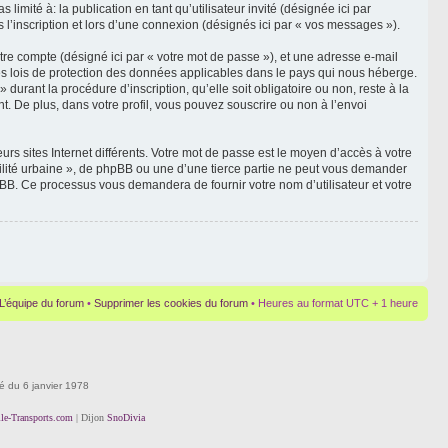
mité à: la publication en tant qu’utilisateur invité (désignée ici par
 l’inscription et lors d’une connexion (désignés ici par « vos messages »).
tre compte (désigné ici par « votre mot de passe »), et une adresse e-mail
 les lois de protection des données applicables dans le pays qui nous héberge.
durant la procédure d’inscription, qu’elle soit obligatoire ou non, reste à la
t. De plus, dans votre profil, vous pouvez souscrire ou non à l’envoi
rs sites Internet différents. Votre mot de passe est le moyen d’accès à votre
bilité urbaine », de phpBB ou une d’une tierce partie ne peut vous demander
hpBB. Ce processus vous demandera de fournir votre nom d’utilisateur et votre
L’équipe du forum
•
Supprimer les cookies du forum
• Heures au format UTC + 1 heure
té du 6 janvier 1978
lle-Transports.com
| Dijon
SnoDivia