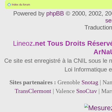
Index du forum
Powered by
phpBB
© 2000, 2002, 20
se
Traductio
Lineoz
.net
Tous Droits Réservé
ArNa
Ce site est enregistré à la CNIL sous le
Loi Informatique e
Sites partenaires :
Grenoble
Snotag
| Na
TransClermont
| Valence
SnoCtav
| Mar