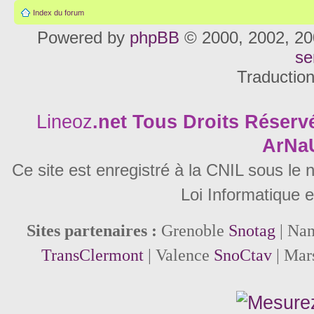
Index du forum
Powered by
phpBB
© 2000, 2002, 20
se
Traductio
Lineoz
.net
Tous Droits Réservé
ArNa
Ce site est enregistré à la CNIL sous le
Loi Informatique e
Sites partenaires :
Grenoble
Snotag
| Na
TransClermont
| Valence
SnoCtav
| Mar