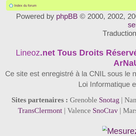
Index du forum
Powered by
phpBB
© 2000, 2002, 20
se
Traductio
Lineoz
.net
Tous Droits Réservé
ArNa
Ce site est enregistré à la CNIL sous le
Loi Informatique e
Sites partenaires :
Grenoble
Snotag
| Na
TransClermont
| Valence
SnoCtav
| Mar