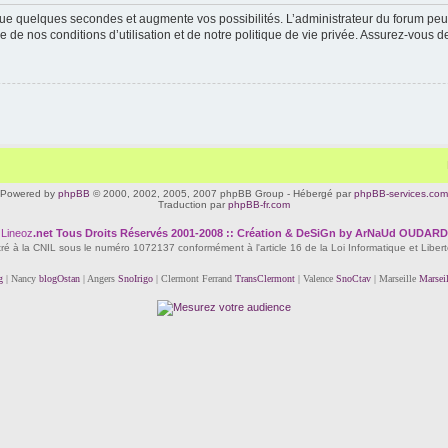
ue quelques secondes et augmente vos possibilités. L’administrateur du forum peu
 de nos conditions d’utilisation et de notre politique de vie privée. Assurez-vous de
Powered by
phpBB
© 2000, 2002, 2005, 2007 phpBB Group - Hébergé par
phpBB-services.com
Traduction par
phpBB-fr.com
Lineoz
.net
Tous Droits Réservés 2001-2008 :: Création & DeSiGn by ArNaUd OUDARD
tré à la CNIL sous le numéro 1072137 conformément à l'article 16 de la Loi Informatique et Liber
g
| Nancy
blogOstan
| Angers
SnoIrigo
| Clermont Ferrand
TransClermont
| Valence
SnoCtav
| Marseille
Marsei