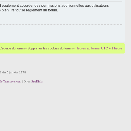
t également accorder des permissions additionnelles aux utilisateurs
 bien lire tout le règlement du forum.
L’équipe du forum
•
Supprimer les cookies du forum
• Heures au format UTC + 1 heure
té du 6 janvier 1978
lle-Transports.com
| Dijon
SnoDivia