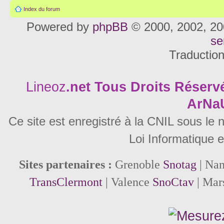
Index du forum
Powered by
phpBB
© 2000, 2002, 20
se
Traductio
Lineoz
.net
Tous Droits Réservé
ArNa
Ce site est enregistré à la CNIL sous le
Loi Informatique e
Sites partenaires :
Grenoble
Snotag
| Na
TransClermont
| Valence
SnoCtav
| Mar