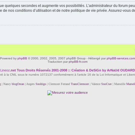
ue quelques secondes et augmente vos possibilités. L’administrateur du forum peu
 de nos conditions d’utilisation et de notre politique de vie privée. Assurez-vous de
Powered by
phpBB
© 2000, 2002, 2005, 2007 phpBB Group - Hébergé par
phpBB-services.com
Traduction par
phpBB-fr.com
Lineoz
.net
Tous Droits Réservés 2001-2008 :: Création & DeSiGn by ArNaUd OUDARD
tré à la CNIL sous le numéro 1072137 conformément à l'article 16 de la Loi Informatique et Liber
g
| Nancy
blogOstan
| Angers
SnoIrigo
| Clermont Ferrand
TransClermont
| Valence
SnoCtav
| Marseille
Marsei