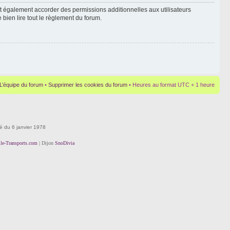
t également accorder des permissions additionnelles aux utilisateurs
 bien lire tout le règlement du forum.
L’équipe du forum
•
Supprimer les cookies du forum
• Heures au format UTC + 1 heure
té du 6 janvier 1978
lle-Transports.com
| Dijon
SnoDivia