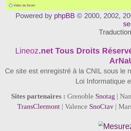
Index du forum
Powered by
phpBB
© 2000, 2002, 20
se
Traductio
Lineoz
.net
Tous Droits Réservé
ArNa
Ce site est enregistré à la CNIL sous le
Loi Informatique e
Sites partenaires :
Grenoble
Snotag
| Na
TransClermont
| Valence
SnoCtav
| Mar