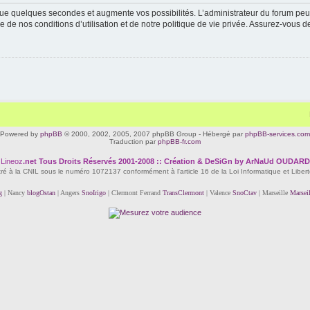
ue quelques secondes et augmente vos possibilités. L’administrateur du forum peu
 de nos conditions d’utilisation et de notre politique de vie privée. Assurez-vous de
Powered by
phpBB
© 2000, 2002, 2005, 2007 phpBB Group - Hébergé par
phpBB-services.com
Traduction par
phpBB-fr.com
Lineoz
.net
Tous Droits Réservés 2001-2008 :: Création & DeSiGn by ArNaUd OUDARD
tré à la CNIL sous le numéro 1072137 conformément à l'article 16 de la Loi Informatique et Liber
g
| Nancy
blogOstan
| Angers
SnoIrigo
| Clermont Ferrand
TransClermont
| Valence
SnoCtav
| Marseille
Marsei