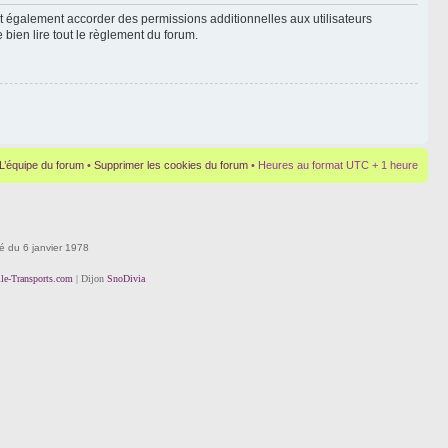
t également accorder des permissions additionnelles aux utilisateurs
 bien lire tout le règlement du forum.
L’équipe du forum
•
Supprimer les cookies du forum
• Heures au format UTC + 1 heure
té du 6 janvier 1978
lle-Transports.com
| Dijon
SnoDivia