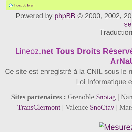
Index du forum
Powered by
phpBB
© 2000, 2002, 20
se
Traductio
Lineoz
.net
Tous Droits Réservé
ArNa
Ce site est enregistré à la CNIL sous le
Loi Informatique e
Sites partenaires :
Grenoble
Snotag
| Na
TransClermont
| Valence
SnoCtav
| Mar