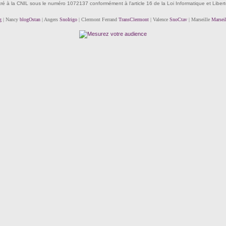
tré à la CNIL sous le numéro 1072137 conformément à l'article 16 de la Loi Informatique et Liber
g
| Nancy
blogOstan
| Angers
SnoIrigo
| Clermont Ferrand
TransClermont
| Valence
SnoCtav
| Marseille
Marsei