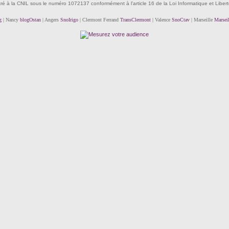
tré à la CNIL sous le numéro 1072137 conformément à l'article 16 de la Loi Informatique et Liber
g
| Nancy
blogOstan
| Angers
SnoIrigo
| Clermont Ferrand
TransClermont
| Valence
SnoCtav
| Marseille
Marsei