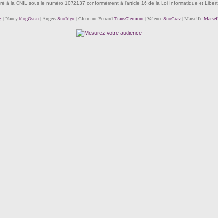
tré à la CNIL sous le numéro 1072137 conformément à l'article 16 de la Loi Informatique et Liber
g
| Nancy
blogOstan
| Angers
SnoIrigo
| Clermont Ferrand
TransClermont
| Valence
SnoCtav
| Marseille
Marsei