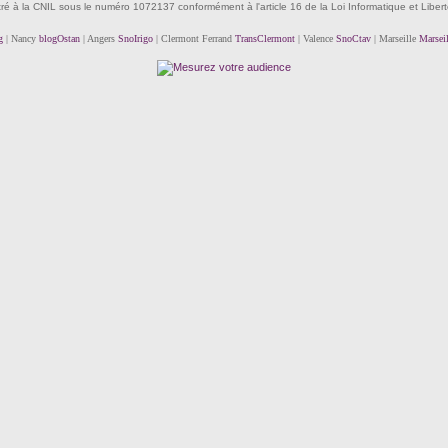
tré à la CNIL sous le numéro 1072137 conformément à l'article 16 de la Loi Informatique et Liber
g
| Nancy
blogOstan
| Angers
SnoIrigo
| Clermont Ferrand
TransClermont
| Valence
SnoCtav
| Marseille
Marsei