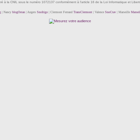
tré à la CNIL sous le numéro 1072137 conformément à l'article 16 de la Loi Informatique et Liber
g
| Nancy
blogOstan
| Angers
SnoIrigo
| Clermont Ferrand
TransClermont
| Valence
SnoCtav
| Marseille
Marsei