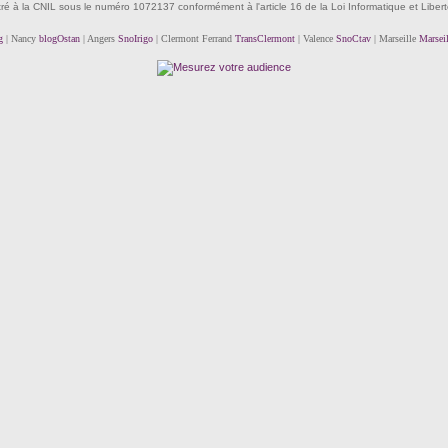
tré à la CNIL sous le numéro 1072137 conformément à l'article 16 de la Loi Informatique et Liber
g
| Nancy
blogOstan
| Angers
SnoIrigo
| Clermont Ferrand
TransClermont
| Valence
SnoCtav
| Marseille
Marsei