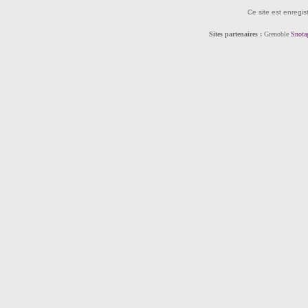
Ce site est enregis
Sites partenaires :
Grenoble
Snota