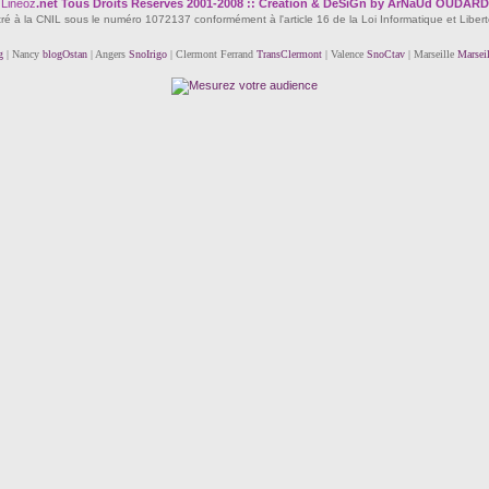
Lineoz
.net
Tous Droits Réservés 2001-2008 :: Création & DeSiGn by ArNaUd OUDARD
tré à la CNIL sous le numéro 1072137 conformément à l'article 16 de la Loi Informatique et Liber
g
| Nancy
blogOstan
| Angers
SnoIrigo
| Clermont Ferrand
TransClermont
| Valence
SnoCtav
| Marseille
Marsei