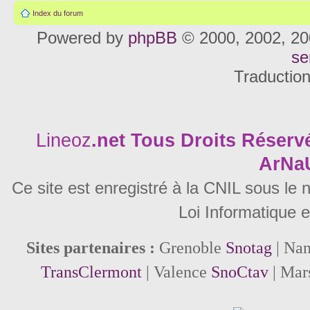
Index du forum
Powered by
phpBB
© 2000, 2002, 20
se
Traductio
Lineoz
.net
Tous Droits Réservé
ArNa
Ce site est enregistré à la CNIL sous le
Loi Informatique e
Sites partenaires :
Grenoble
Snotag
| Na
TransClermont
| Valence
SnoCtav
| Mar