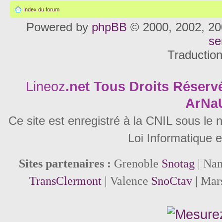
Index du forum
Powered by
phpBB
© 2000, 2002, 20
se
Traductio
Lineoz
.net
Tous Droits Réservé
ArNa
Ce site est enregistré à la CNIL sous le
Loi Informatique e
Sites partenaires :
Grenoble
Snotag
| Na
TransClermont
| Valence
SnoCtav
| Mar