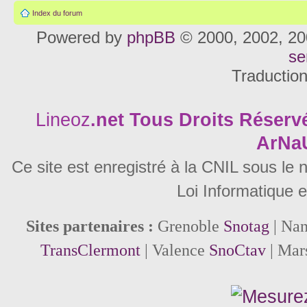
Index du forum
Powered by
phpBB
© 2000, 2002, 20
se
Traductio
Lineoz
.net
Tous Droits Réservé
ArNa
Ce site est enregistré à la CNIL sous le
Loi Informatique e
Sites partenaires :
Grenoble
Snotag
| Na
TransClermont
| Valence
SnoCtav
| Mar