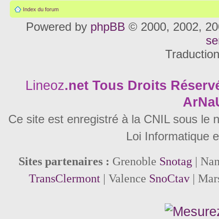
Index du forum
Powered by
phpBB
© 2000, 2002, 20
se
Traductio
Lineoz
.net
Tous Droits Réservé
ArNa
Ce site est enregistré à la CNIL sous le
Loi Informatique e
Sites partenaires :
Grenoble
Snotag
| Na
TransClermont
| Valence
SnoCtav
| Mar