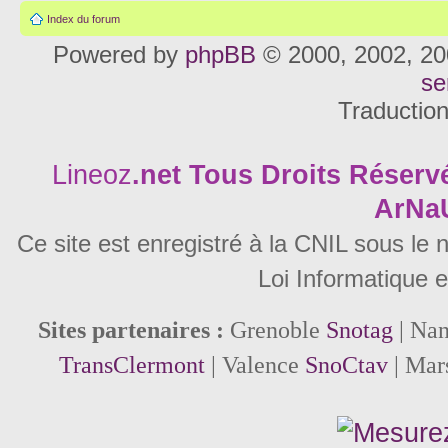
Index du forum
Powered by
phpBB
© 2000, 2002, 20
se
Traductio
Lineoz
.net
Tous Droits Réservé
ArNa
Ce site est enregistré à la CNIL sous le
Loi Informatique e
Sites partenaires :
Grenoble
Snotag
| Na
TransClermont
| Valence
SnoCtav
| Mar