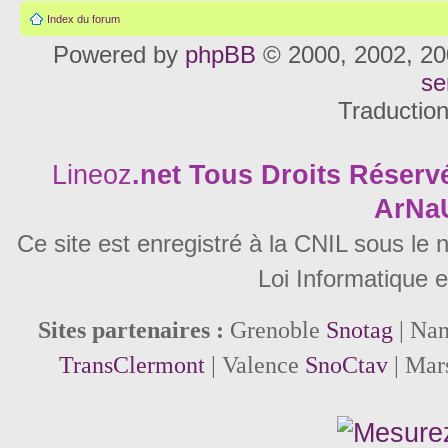
Index du forum
Powered by
phpBB
© 2000, 2002, 20
se
Traductio
Lineoz
.net
Tous Droits Réservé
ArNa
Ce site est enregistré à la CNIL sous le
Loi Informatique e
Sites partenaires :
Grenoble
Snotag
| Na
TransClermont
| Valence
SnoCtav
| Mar