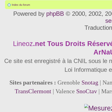
Index du forum
Powered by
phpBB
© 2000, 2002, 20
se
Traductio
Lineoz
.net
Tous Droits Réservé
ArNa
Ce site est enregistré à la CNIL sous le
Loi Informatique e
Sites partenaires :
Grenoble
Snotag
| Na
TransClermont
| Valence
SnoCtav
| Mar