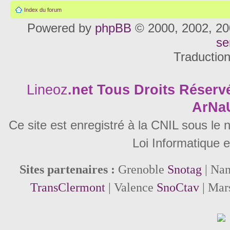
Index du forum
Powered by
phpBB
© 2000, 2002, 20
se
Traductio
Lineoz
.net
Tous Droits Réservé
ArNa
Ce site est enregistré à la CNIL sous le
Loi Informatique e
Sites partenaires :
Grenoble
Snotag
| Na
TransClermont
| Valence
SnoCtav
| Mar