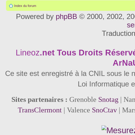
Index du forum
Powered by
phpBB
© 2000, 2002, 20
se
Traductio
Lineoz
.net
Tous Droits Réservé
ArNa
Ce site est enregistré à la CNIL sous le
Loi Informatique e
Sites partenaires :
Grenoble
Snotag
| Na
TransClermont
| Valence
SnoCtav
| Mar