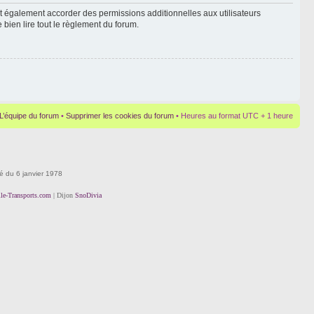
t également accorder des permissions additionnelles aux utilisateurs
 bien lire tout le règlement du forum.
L’équipe du forum
•
Supprimer les cookies du forum
• Heures au format UTC + 1 heure
té du 6 janvier 1978
lle-Transports.com
| Dijon
SnoDivia