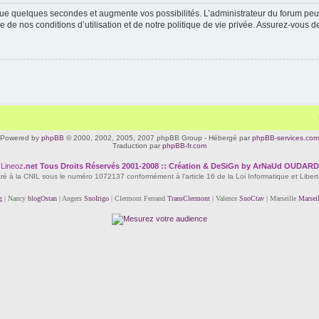
ue quelques secondes et augmente vos possibilités. L’administrateur du forum peu
 de nos conditions d’utilisation et de notre politique de vie privée. Assurez-vous de
Powered by
phpBB
© 2000, 2002, 2005, 2007 phpBB Group - Hébergé par
phpBB-services.com
Traduction par
phpBB-fr.com
Lineoz
.net
Tous Droits Réservés 2001-2008 :: Création & DeSiGn by ArNaUd OUDARD
tré à la CNIL sous le numéro 1072137 conformément à l'article 16 de la Loi Informatique et Liber
g
| Nancy
blogOstan
| Angers
SnoIrigo
| Clermont Ferrand
TransClermont
| Valence
SnoCtav
| Marseille
Marsei