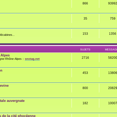
866
9399
35
759
153
1356
lécabines...
SUJETS
MESSAG
 Alpes
2716
5820
rgne-Rhône-Alpes ::
snotag.net
en
453
1380
gevine
800
2082
ale auvergnate
182
1000
 de la cité phocéenne