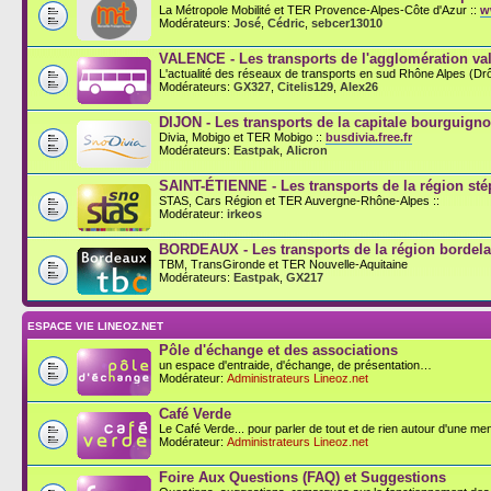
La Métropole Mobilité et TER Provence-Alpes-Côte d'Azur ::
w
Modérateurs:
José
,
Cédric
,
sebcer13010
VALENCE - Les transports de l'agglomération val
L'actualité des réseaux de transports en sud Rhône Alpes (D
Modérateurs:
GX327
,
Citelis129
,
Alex26
DIJON - Les transports de la capitale bourguign
Divia, Mobigo et TER Mobigo ::
busdivia.free.fr
Modérateurs:
Eastpak
,
Alicron
SAINT-ÉTIENNE - Les transports de la région st
STAS, Cars Région et TER Auvergne-Rhône-Alpes ::
Modérateur:
irkeos
BORDEAUX - Les transports de la région bordela
TBM, TransGironde et TER Nouvelle-Aquitaine
Modérateurs:
Eastpak
,
GX217
ESPACE VIE LINEOZ.NET
Pôle d'échange et des associations
un espace d'entraide, d'échange, de présentation…
Modérateur:
Administrateurs Lineoz.net
Café Verde
Le Café Verde... pour parler de tout et de rien autour d'une men
Modérateur:
Administrateurs Lineoz.net
Foire Aux Questions (FAQ) et Suggestions