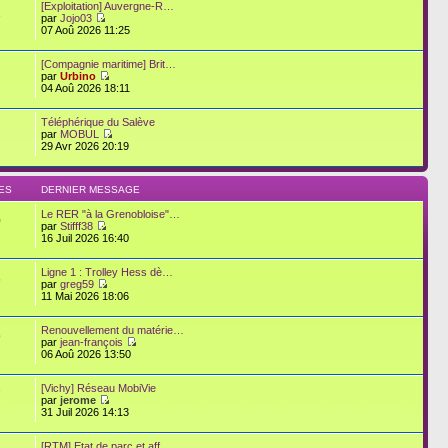
[Exploitation] Auvergne-R…
2
par
Jojo03
07 Aoû 2026 11:25
[Compagnie maritime] Brit…
par
Urbino
04 Aoû 2026 18:11
Téléphérique du Salève
par
MOBUL
29 Avr 2026 20:19
ES
DERNIER MESSAGE
Le RER "à la Grenobloise"…
0
par
Stifff38
16 Juil 2026 16:40
Ligne 1 : Trolley Hess dè…
6
par
greg59
11 Mai 2026 18:06
Renouvellement du matérie…
9
par
jean-françois
06 Aoû 2026 13:50
[Vichy] Réseau MobiVie
7
par
jerome
31 Juil 2026 14:13
[RTM] Etat de parc et aff…