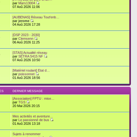
4
par
Mars13004
07 Aoû 2026 11:06
[AUBENAS] Réseau Tout'enb…
par
jerome
04 Aoû 2026 17:28
[DSP 2023 - 2030]
8
par
Clemsenn
06 Aoû 2026 11:25
[STAS] Actualité réseau
0
par
SETRA S415 NF
07 Aoû 2026 10:50
[Matériel roulant] Etat d…
par
poissonnet
01 Aoû 2026 18:56
ES
DERNIER MESSAGE
[Association] FPTU : mise…
par
TGS
20 Mai 2026 20:15
Mes activitès et aventure…
par
Le passionné de bus
01 Aoû 2026 13:18
Sujets à renommer