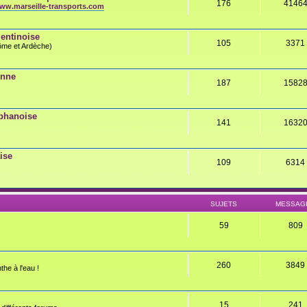
176
4146
ww.marseille-transports.com
entinoise
105
3371
rôme et Ardèche)
onne
187
1582
éphanoise
141
1632
ise
109
6314
SUJETS
MESSAG
59
809
260
3849
the à l'eau !
15
241