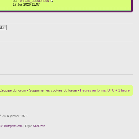
par
rennais_passionbus
17 Juil 2026 11:07
L’équipe du forum
•
Supprimer les cookies du forum
• Heures au format UTC + 1 heure
té du 6 janvier 1978
lle-Transports.com
| Dijon
SnoDivia