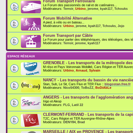
Forum Transport Ferroviaire
Le Forum des passionnés de rail et de caténaires...
Modérateurs:
Terroir
,
Urbino
,
jerome
,
kyah117
,
Tchouks
Forum Mobilité Alternative
A pied, à vélo ou en bateau...
Modérateurs:
Urbino
,
jerome
,
kyah117
,
Tchouks
,
Jojo
Forum Transport par Câble
Le Forum pour parler des téléphériques, des télésièges, des té
Modérateurs:
Terroir
,
jerome
,
kyah117
ESPACE RÉSEAUX
GRENOBLE - Les transports de la métropole des
M réso et Pays Voironnais Mobilité, Cars Région et TER Auve
Modérateurs:
Urbino
,
Arnaud
,
Sylvain
NANCY - Les transports du bassin de vie nancéi
Stan, Sub, Le Sit, Cars Fluo et TER Fluo ::
blogostan.free.fr
Modérateurs:
Nico54300
,
ToBoZZ
,
BoDiAbLe
ANGERS - Les transports de l'agglomération an
Irigo et Aleop
Modérateurs:
FLG
,
Latil 22
CLERMONT-FERRAND - Les transports de la capit
T2C, Cars Région et TER Auvergne-Rhône-Alpes
Modérateurs:
DENY84
,
Brad
MARSEILLE / AIX en PROVENCE - Les transports