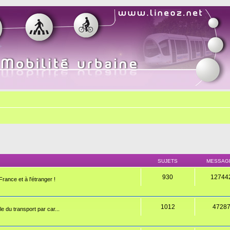
SUJETS
MESSAG
930
12744
rance et à l'étranger !
1012
4728
e du transport par car...