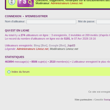
Questions, suggestions, remarques sur le fonctionnement des d
Modérateur:
Administrateurs Lineoz.net
CONNEXION
•
M’ENREGISTRER
Nom d’utilisateur:
Mot de passe:
QUI EST EN LIGNE
Au total il y a
274
utilisateurs en ligne :: 3 enregistrés, 2 invisibles et 269 invités (d’aprè
Le record du nombre d’utilisateurs en ligne est de
5191
, le 07 Avr 2026 19:16
Utilisateurs enregistrés:
Bing [Bot]
,
Google [Bot]
,
Jojo03
Légende:
Administrateurs Lineoz.net
,
Modérateurs Lineoz.net
STATISTIQUES
463894
message(s) •
8506
sujet(s) •
2510
membre(s) • L’utilisateur enregistré le plus r
Index du forum
Ce site est enregis
Sites partenaires :
Grenoble
Snota