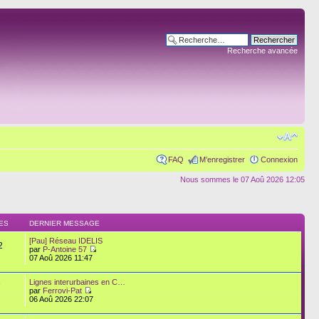
Recherche avancée
FAQ
M’enregistrer
Connexion
Nous sommes le 07 Aoû 2026 12:05
ES
DERNIER MESSAGE
[Pau] Réseau IDELIS
2
par
P-Antoine 57
07 Aoû 2026 11:47
Lignes interurbaines en C…
7
par
Ferrovi-Pat
06 Aoû 2026 22:07