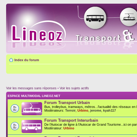
Index du forum
Voir les messages sans réponses
•
Voir les sujets actifs
ESPACE MULTIMODAL LINEOZ.NET
Forum Transport Urbain
Bus, trolleybus, tramways, métros...l'actualité des réseaux en F
Modérateurs:
Terroir
,
Urbino
,
jerome
,
kyah117
Forum Transport Interurbain
De l'Autocar de ligne à l'Autocar de Grand Tourisme...ici on parl
Modérateur:
Urbino