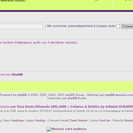
ifférents forums...
|
Me connecter automatiquement à chaque visite
s le nombre d’utilisateurs actifs ces 5 dernières minutes)
écent est
Vicel49
Powered by
phpBB
© 2000, 2002, 2005, 2007 phpBB Group - Hébergé par
phpBB-services.com
Traduction par
phpBB-fr.com
Lineoz
.net
Tous Droits Réservés 2001-2008 :: Création & DeSiGn by ArNaUd OUDARD
tré à la CNIL sous le numéro 1072137 conformément à l'article 16 de la Loi Informatique et Liber
g
| Nancy
blogOstan
| Angers
SnoIrigo
| Clermont Ferrand
TransClermont
| Valence
SnoCtav
| Marseille
Marsei