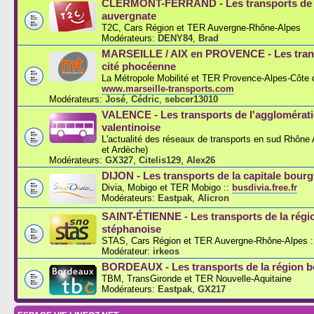
CLERMONT-FERRAND - Les transports de l
auvergnate
T2C, Cars Région et TER Auvergne-Rhône-Alpes
Modérateurs:
DENY84
,
Brad
MARSEILLE / AIX en PROVENCE - Les trans
cité phocéenne
La Métropole Mobilité et TER Provence-Alpes-Côte d
www.marseille-transports.com
Modérateurs:
José
,
Cédric
,
sebcer13010
VALENCE - Les transports de l'agglomérat
valentinoise
L'actualité des réseaux de transports en sud Rhône
et Ardèche)
Modérateurs:
GX327
,
Citelis129
,
Alex26
DIJON - Les transports de la capitale bou
Divia, Mobigo et TER Mobigo ::
busdivia.free.fr
Modérateurs:
Eastpak
,
Alicron
SAINT-ÉTIENNE - Les transports de la régi
stéphanoise
STAS, Cars Région et TER Auvergne-Rhône-Alpes :
Modérateur:
irkeos
BORDEAUX - Les transports de la région b
TBM, TransGironde et TER Nouvelle-Aquitaine
Modérateurs:
Eastpak
,
GX217