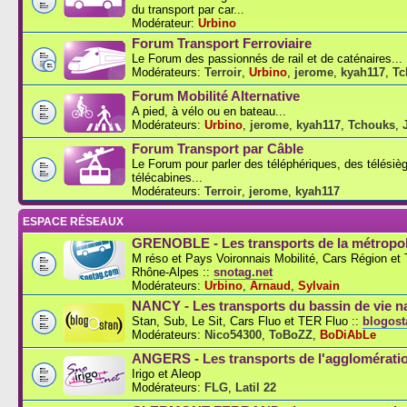
du transport par car...
Modérateur:
Urbino
Forum Transport Ferroviaire
Le Forum des passionnés de rail et de caténaires...
Modérateurs:
Terroir
,
Urbino
,
jerome
,
kyah117
,
Tc
Forum Mobilité Alternative
A pied, à vélo ou en bateau...
Modérateurs:
Urbino
,
jerome
,
kyah117
,
Tchouks
,
Forum Transport par Câble
Le Forum pour parler des téléphériques, des télésiè
télécabines...
Modérateurs:
Terroir
,
jerome
,
kyah117
ESPACE RÉSEAUX
GRENOBLE - Les transports de la métropol
M réso et Pays Voironnais Mobilité, Cars Région e
Rhône-Alpes ::
snotag.net
Modérateurs:
Urbino
,
Arnaud
,
Sylvain
NANCY - Les transports du bassin de vie n
Stan, Sub, Le Sit, Cars Fluo et TER Fluo ::
blogosta
Modérateurs:
Nico54300
,
ToBoZZ
,
BoDiAbLe
ANGERS - Les transports de l'agglomérati
Irigo et Aleop
Modérateurs:
FLG
,
Latil 22