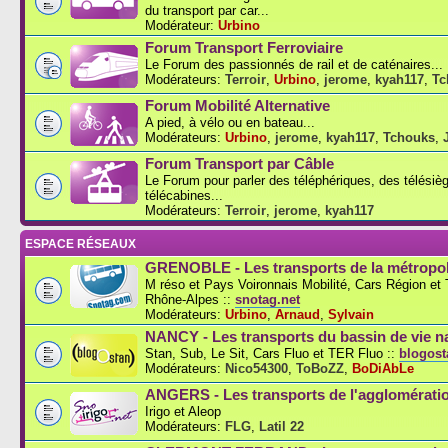
du transport par car...
Modérateur:
Urbino
Forum Transport Ferroviaire
Le Forum des passionnés de rail et de caténaires...
Modérateurs:
Terroir
,
Urbino
,
jerome
,
kyah117
,
Tc
Forum Mobilité Alternative
A pied, à vélo ou en bateau...
Modérateurs:
Urbino
,
jerome
,
kyah117
,
Tchouks
,
Forum Transport par Câble
Le Forum pour parler des téléphériques, des télésiè
télécabines...
Modérateurs:
Terroir
,
jerome
,
kyah117
ESPACE RÉSEAUX
GRENOBLE - Les transports de la métropol
M réso et Pays Voironnais Mobilité, Cars Région e
Rhône-Alpes ::
snotag.net
Modérateurs:
Urbino
,
Arnaud
,
Sylvain
NANCY - Les transports du bassin de vie n
Stan, Sub, Le Sit, Cars Fluo et TER Fluo ::
blogosta
Modérateurs:
Nico54300
,
ToBoZZ
,
BoDiAbLe
ANGERS - Les transports de l'agglomérati
Irigo et Aleop
Modérateurs:
FLG
,
Latil 22