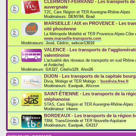
CLERMONT-FERRAND - Les transports de l
auvergnate
T2C, Cars Région et TER Auvergne-Rhône-Alpes
Modérateurs:
DENY84
,
Brad
MARSEILLE / AIX en PROVENCE - Les trans
cité phocéenne
La Métropole Mobilité et TER Provence-Alpes-Côte d
www.marseille-transports.com
Modérateurs:
José
,
Cédric
,
sebcer13010
VALENCE - Les transports de l'agglomérat
valentinoise
L'actualité des réseaux de transports en sud Rhône
et Ardèche)
Modérateurs:
GX327
,
Citelis129
,
Alex26
DIJON - Les transports de la capitale bou
Divia, Mobigo et TER Mobigo ::
busdivia.free.fr
Modérateurs:
Eastpak
,
Alicron
SAINT-ÉTIENNE - Les transports de la régi
stéphanoise
STAS, Cars Région et TER Auvergne-Rhône-Alpes :
Modérateur:
irkeos
BORDEAUX - Les transports de la région b
TBM, TransGironde et TER Nouvelle-Aquitaine
Modérateurs:
Eastpak
,
GX217