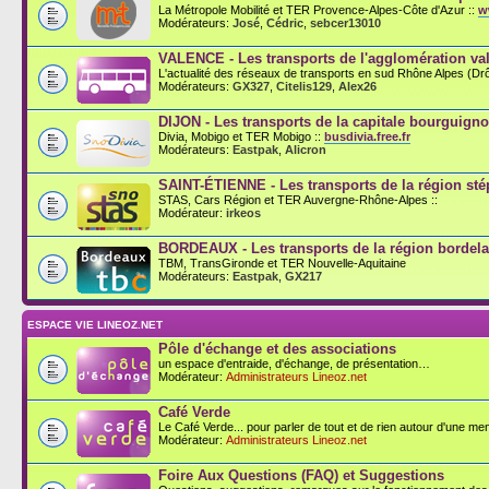
La Métropole Mobilité et TER Provence-Alpes-Côte d'Azur ::
w
Modérateurs:
José
,
Cédric
,
sebcer13010
VALENCE - Les transports de l'agglomération val
L'actualité des réseaux de transports en sud Rhône Alpes (D
Modérateurs:
GX327
,
Citelis129
,
Alex26
DIJON - Les transports de la capitale bourguign
Divia, Mobigo et TER Mobigo ::
busdivia.free.fr
Modérateurs:
Eastpak
,
Alicron
SAINT-ÉTIENNE - Les transports de la région st
STAS, Cars Région et TER Auvergne-Rhône-Alpes ::
Modérateur:
irkeos
BORDEAUX - Les transports de la région bordela
TBM, TransGironde et TER Nouvelle-Aquitaine
Modérateurs:
Eastpak
,
GX217
ESPACE VIE LINEOZ.NET
Pôle d'échange et des associations
un espace d'entraide, d'échange, de présentation…
Modérateur:
Administrateurs Lineoz.net
Café Verde
Le Café Verde... pour parler de tout et de rien autour d'une men
Modérateur:
Administrateurs Lineoz.net
Foire Aux Questions (FAQ) et Suggestions