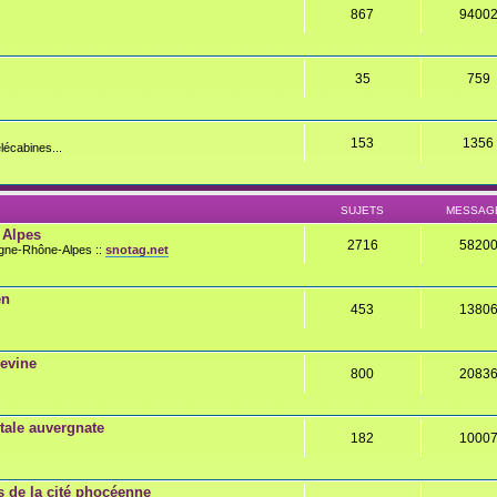
867
9400
35
759
153
1356
lécabines...
SUJETS
MESSAG
 Alpes
2716
5820
rgne-Rhône-Alpes ::
snotag.net
en
453
1380
gevine
800
2083
ale auvergnate
182
1000
 de la cité phocéenne