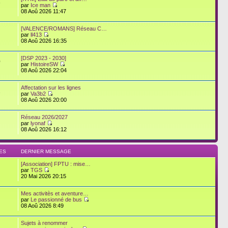
6
par
Ice man
08 Aoû 2026 11:47
[VALENCE/ROMANS] Réseau C…
par
ll413
08 Aoû 2026 16:35
[DSP 2023 - 2030]
0
par
HistoireSW
08 Aoû 2026 22:04
Affectation sur les lignes
2
par
Va3b2
08 Aoû 2026 20:00
Réseau 2026/2027
par
lyonaf
08 Aoû 2026 16:12
ES
DERNIER MESSAGE
[Association] FPTU : mise…
par
TGS
20 Mai 2026 20:15
Mes activitès et aventure…
par
Le passionné de bus
08 Aoû 2026 8:49
Sujets à renommer