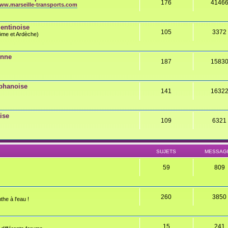
176
4146
ww.marseille-transports.com
entinoise
105
3372
rôme et Ardèche)
onne
187
1583
éphanoise
141
1632
ise
109
6321
SUJETS
MESSAG
59
809
260
3850
the à l'eau !
15
241