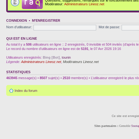
Questions, suggestions, remarques sur le fonctionnement des d
Modérateur:
Administrateurs Lineoz.net
CONNEXION
•
M’ENREGISTRER
Nom d’utilisateur:
Mot de passe:
QUI EST EN LIGNE
Au total il y a
506
utilisateurs en ligne :: 2 enregistrés, 0 invisible et 504 invités (d’après
Le record du nombre d’utilisateurs en ligne est de
5191
, le 07 Avr 2026 19:16
Utilisateurs enregistrés:
Bing [Bot]
,
tounin
Légende:
Administrateurs Lineoz.net
,
Modérateurs Lineoz.net
STATISTIQUES
463945
message(s) •
8507
sujet(s) •
2510
membre(s) • L’utilisateur enregistré le plus r
Index du forum
Ce site est enregis
Sites partenaires :
Grenoble
Snota