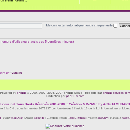
ifférents forums...
|
Me connecter automatiquement à chaque visite
 le nombre d’utilisateurs actifs ces 5 dernières minutes)
écent est
Vicel49
Powered by
phpBB
© 2000, 2002, 2005, 2007 phpBB Group - Hébergé par
phpBB-services.com
Traduction par
phpBB-fr.com
Lineoz
.net
Tous Droits Réservés 2001-2008 :: Création & DeSiGn by ArNaUd OUDARD
tré à la CNIL sous le numéro 1072137 conformément à l'article 16 de la Loi Informatique et Liber
g
| Nancy
blogOstan
| Angers
SnoIrigo
| Clermont Ferrand
TransClermont
| Valence
SnoCtav
| Marseille
Marsei