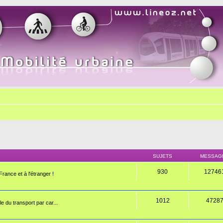
SUJETS
MESSAG
930
12746
rance et à l'étranger !
1012
4728
e du transport par car...