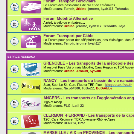
Forum Transport Ferroviaire
Le Forum des passionnés de rail et de caténaires...
Modérateurs:
Terroir
,
Urbino
,
jerome
,
kyah117
,
Tchouks
Forum Mobilité Alternative
A pied, à vélo ou en bateau...
Modérateurs:
Urbino
,
jerome
,
kyah117
,
Tchouks
,
Jojo
Forum Transport par Câble
Le Forum pour parler des téléphériques, des télésièges, des té
Modérateurs:
Terroir
,
jerome
,
kyah117
ESPACE RÉSEAUX
GRENOBLE - Les transports de la métropole des
M réso et Pays Voironnais Mobilité, Cars Région et TER Auve
Modérateurs:
Urbino
,
Arnaud
,
Sylvain
NANCY - Les transports du bassin de vie nancéi
Stan, Sub, Le Sit, Cars Fluo et TER Fluo ::
blogostan.free.fr
Modérateurs:
Nico54300
,
ToBoZZ
,
BoDiAbLe
ANGERS - Les transports de l'agglomération an
Irigo et Aleop
Modérateurs:
FLG
,
Latil 22
CLERMONT-FERRAND - Les transports de la capit
T2C, Cars Région et TER Auvergne-Rhône-Alpes
Modérateurs:
DENY84
,
Brad
MARSEILLE / AIX en PROVENCE - Les transports