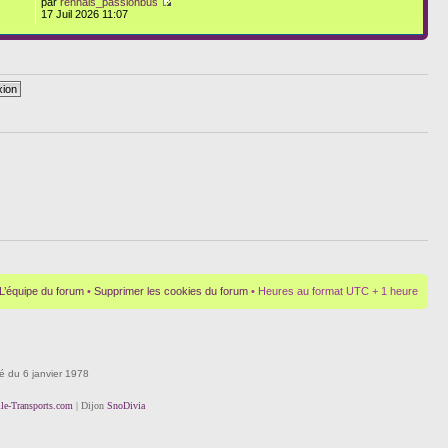
par
rennais_passionbus
17 Juil 2026 11:07
L’équipe du forum
•
Supprimer les cookies du forum
• Heures au format UTC + 1 heure
té du 6 janvier 1978
lle-Transports.com
| Dijon
SnoDivia