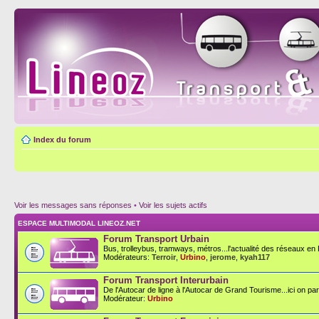
Index du forum
Voir les messages sans réponses
•
Voir les sujets actifs
ESPACE MULTIMODAL LINEOZ.NET
Forum Transport Urbain
Bus, trolleybus, tramways, métros...l'actualité des réseaux en F
Modérateurs:
Terroir
,
Urbino
,
jerome
,
kyah117
Forum Transport Interurbain
De l'Autocar de ligne à l'Autocar de Grand Tourisme...ici on parl
Modérateur:
Urbino