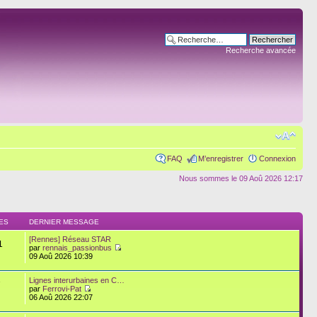
Recherche avancée
FAQ
M’enregistrer
Connexion
Nous sommes le 09 Aoû 2026 12:17
ES
DERNIER MESSAGE
[Rennes] Réseau STAR
1
par
rennais_passionbus
09 Aoû 2026 10:39
Lignes interurbaines en C…
7
par
Ferrovi-Pat
06 Aoû 2026 22:07