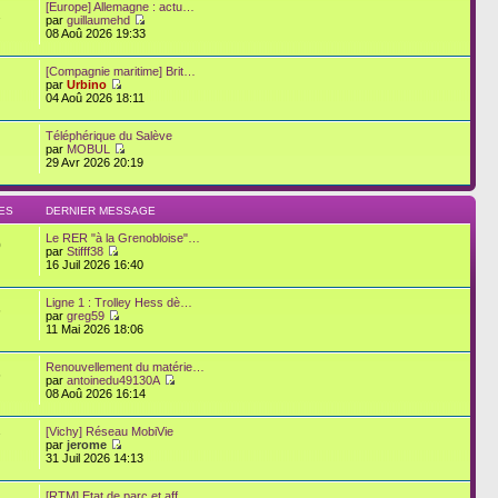
[Europe] Allemagne : actu…
2
par
guillaumehd
08 Aoû 2026 19:33
[Compagnie maritime] Brit…
par
Urbino
04 Aoû 2026 18:11
Téléphérique du Salève
par
MOBUL
29 Avr 2026 20:19
ES
DERNIER MESSAGE
Le RER "à la Grenobloise"…
0
par
Stifff38
16 Juil 2026 16:40
Ligne 1 : Trolley Hess dè…
6
par
greg59
11 Mai 2026 18:06
Renouvellement du matérie…
6
par
antoinedu49130A
08 Aoû 2026 16:14
[Vichy] Réseau MobiVie
7
par
jerome
31 Juil 2026 14:13
[RTM] Etat de parc et aff…