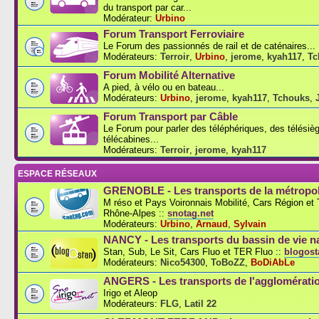
du transport par car...
Modérateur:
Urbino
Forum Transport Ferroviaire
Le Forum des passionnés de rail et de caténaires...
Modérateurs:
Terroir
,
Urbino
,
jerome
,
kyah117
,
Tc
Forum Mobilité Alternative
A pied, à vélo ou en bateau...
Modérateurs:
Urbino
,
jerome
,
kyah117
,
Tchouks
,
Forum Transport par Câble
Le Forum pour parler des téléphériques, des télésiè
télécabines...
Modérateurs:
Terroir
,
jerome
,
kyah117
ESPACE RÉSEAUX
GRENOBLE - Les transports de la métropol
M réso et Pays Voironnais Mobilité, Cars Région e
Rhône-Alpes ::
snotag.net
Modérateurs:
Urbino
,
Arnaud
,
Sylvain
NANCY - Les transports du bassin de vie n
Stan, Sub, Le Sit, Cars Fluo et TER Fluo ::
blogosta
Modérateurs:
Nico54300
,
ToBoZZ
,
BoDiAbLe
ANGERS - Les transports de l'agglomérati
Irigo et Aleop
Modérateurs:
FLG
,
Latil 22