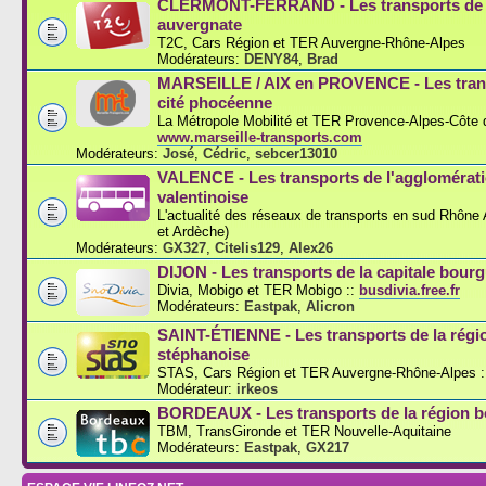
CLERMONT-FERRAND - Les transports de l
auvergnate
T2C, Cars Région et TER Auvergne-Rhône-Alpes
Modérateurs:
DENY84
,
Brad
MARSEILLE / AIX en PROVENCE - Les trans
cité phocéenne
La Métropole Mobilité et TER Provence-Alpes-Côte d
www.marseille-transports.com
Modérateurs:
José
,
Cédric
,
sebcer13010
VALENCE - Les transports de l'agglomérat
valentinoise
L'actualité des réseaux de transports en sud Rhône
et Ardèche)
Modérateurs:
GX327
,
Citelis129
,
Alex26
DIJON - Les transports de la capitale bou
Divia, Mobigo et TER Mobigo ::
busdivia.free.fr
Modérateurs:
Eastpak
,
Alicron
SAINT-ÉTIENNE - Les transports de la régi
stéphanoise
STAS, Cars Région et TER Auvergne-Rhône-Alpes :
Modérateur:
irkeos
BORDEAUX - Les transports de la région b
TBM, TransGironde et TER Nouvelle-Aquitaine
Modérateurs:
Eastpak
,
GX217