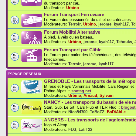
du transport par car...
Modérateur:
Urbino
Forum Transport Ferroviaire
Le Forum des passionnés de rail et de caténaires...
Modérateurs:
Terroir
,
Urbino
,
jerome
,
kyah117
,
Tc
Forum Mobilité Alternative
A pied, à vélo ou en bateau...
Modérateurs:
Urbino
,
jerome
,
kyah117
,
Tchouks
,
Forum Transport par Câble
Le Forum pour parler des téléphériques, des télésiè
télécabines...
Modérateurs:
Terroir
,
jerome
,
kyah117
ESPACE RÉSEAUX
GRENOBLE - Les transports de la métropol
M réso et Pays Voironnais Mobilité, Cars Région e
Rhône-Alpes ::
snotag.net
Modérateurs:
Urbino
,
Arnaud
,
Sylvain
NANCY - Les transports du bassin de vie n
Stan, Sub, Le Sit, Cars Fluo et TER Fluo ::
blogosta
Modérateurs:
Nico54300
,
ToBoZZ
,
BoDiAbLe
ANGERS - Les transports de l'agglomérati
Irigo et Aleop
Modérateurs:
FLG
,
Latil 22