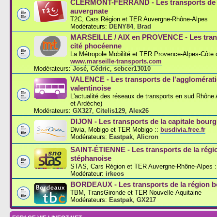
CLERMONT-FERRAND - Les transports de l
auvergnate
T2C, Cars Région et TER Auvergne-Rhône-Alpes
Modérateurs:
DENY84
,
Brad
MARSEILLE / AIX en PROVENCE - Les trans
cité phocéenne
La Métropole Mobilité et TER Provence-Alpes-Côte d
www.marseille-transports.com
Modérateurs:
José
,
Cédric
,
sebcer13010
VALENCE - Les transports de l'agglomérat
valentinoise
L'actualité des réseaux de transports en sud Rhône
et Ardèche)
Modérateurs:
GX327
,
Citelis129
,
Alex26
DIJON - Les transports de la capitale bou
Divia, Mobigo et TER Mobigo ::
busdivia.free.fr
Modérateurs:
Eastpak
,
Alicron
SAINT-ÉTIENNE - Les transports de la régi
stéphanoise
STAS, Cars Région et TER Auvergne-Rhône-Alpes :
Modérateur:
irkeos
BORDEAUX - Les transports de la région b
TBM, TransGironde et TER Nouvelle-Aquitaine
Modérateurs:
Eastpak
,
GX217