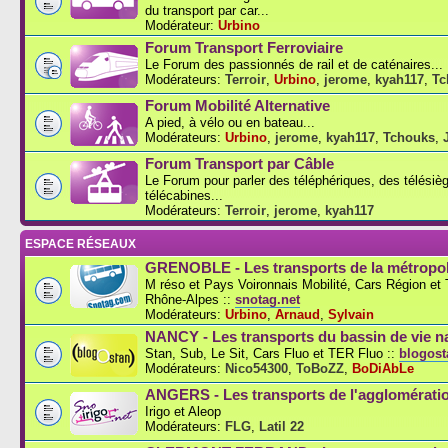
du transport par car...
Modérateur:
Urbino
Forum Transport Ferroviaire
Le Forum des passionnés de rail et de caténaires...
Modérateurs:
Terroir
,
Urbino
,
jerome
,
kyah117
,
Tc
Forum Mobilité Alternative
A pied, à vélo ou en bateau...
Modérateurs:
Urbino
,
jerome
,
kyah117
,
Tchouks
,
Forum Transport par Câble
Le Forum pour parler des téléphériques, des télésiè
télécabines...
Modérateurs:
Terroir
,
jerome
,
kyah117
ESPACE RÉSEAUX
GRENOBLE - Les transports de la métropol
M réso et Pays Voironnais Mobilité, Cars Région e
Rhône-Alpes ::
snotag.net
Modérateurs:
Urbino
,
Arnaud
,
Sylvain
NANCY - Les transports du bassin de vie n
Stan, Sub, Le Sit, Cars Fluo et TER Fluo ::
blogosta
Modérateurs:
Nico54300
,
ToBoZZ
,
BoDiAbLe
ANGERS - Les transports de l'agglomérati
Irigo et Aleop
Modérateurs:
FLG
,
Latil 22