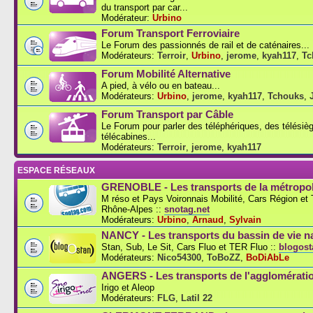
du transport par car...
Modérateur:
Urbino
Forum Transport Ferroviaire
Le Forum des passionnés de rail et de caténaires...
Modérateurs:
Terroir
,
Urbino
,
jerome
,
kyah117
,
Tc
Forum Mobilité Alternative
A pied, à vélo ou en bateau...
Modérateurs:
Urbino
,
jerome
,
kyah117
,
Tchouks
,
Forum Transport par Câble
Le Forum pour parler des téléphériques, des télésiè
télécabines...
Modérateurs:
Terroir
,
jerome
,
kyah117
ESPACE RÉSEAUX
GRENOBLE - Les transports de la métropol
M réso et Pays Voironnais Mobilité, Cars Région e
Rhône-Alpes ::
snotag.net
Modérateurs:
Urbino
,
Arnaud
,
Sylvain
NANCY - Les transports du bassin de vie n
Stan, Sub, Le Sit, Cars Fluo et TER Fluo ::
blogosta
Modérateurs:
Nico54300
,
ToBoZZ
,
BoDiAbLe
ANGERS - Les transports de l'agglomérati
Irigo et Aleop
Modérateurs:
FLG
,
Latil 22