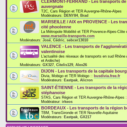
CLERMONT-FERRAND - Les transports de l
auvergnate
T2C, Cars Région et TER Auvergne-Rhône-Alpes
Modérateurs:
DENY84
,
Brad
MARSEILLE / AIX en PROVENCE - Les trans
cité phocéenne
La Métropole Mobilité et TER Provence-Alpes-Côte d
www.marseille-transports.com
Modérateurs:
José
,
Cédric
,
sebcer13010
VALENCE - Les transports de l'agglomérat
valentinoise
L'actualité des réseaux de transports en sud Rhône
et Ardèche)
Modérateurs:
GX327
,
Citelis129
,
Alex26
DIJON - Les transports de la capitale bou
Divia, Mobigo et TER Mobigo ::
busdivia.free.fr
Modérateurs:
Eastpak
,
Alicron
SAINT-ÉTIENNE - Les transports de la régi
stéphanoise
STAS, Cars Région et TER Auvergne-Rhône-Alpes :
Modérateur:
irkeos
BORDEAUX - Les transports de la région b
TBM, TransGironde et TER Nouvelle-Aquitaine
Modérateurs:
Eastpak
,
GX217