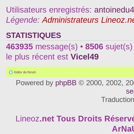
Utilisateurs enregistrés:
antoinedu
Légende:
Administrateurs Lineoz.n
STATISTIQUES
463935
message(s) •
8506
sujet(s)
le plus récent est
Vicel49
Index du forum
Powered by
phpBB
© 2000, 2002, 20
se
Traductio
Lineoz
.net
Tous Droits Réservé
ArNa