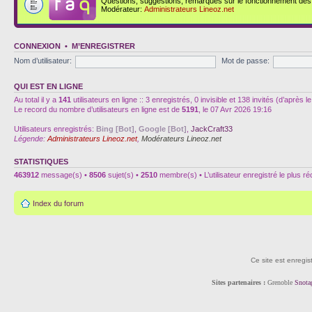
Questions, suggestions, remarques sur le fonctionnement des d
Modérateur:
Administrateurs Lineoz.net
CONNEXION
•
M’ENREGISTRER
Nom d’utilisateur:
Mot de passe:
QUI EST EN LIGNE
Au total il y a
141
utilisateurs en ligne :: 3 enregistrés, 0 invisible et 138 invités (d’après
Le record du nombre d’utilisateurs en ligne est de
5191
, le 07 Avr 2026 19:16
Utilisateurs enregistrés:
Bing [Bot]
,
Google [Bot]
,
JackCraft33
Légende:
Administrateurs Lineoz.net
,
Modérateurs Lineoz.net
STATISTIQUES
463912
message(s) •
8506
sujet(s) •
2510
membre(s) • L’utilisateur enregistré le plus r
Index du forum
Ce site est enregis
Sites partenaires :
Grenoble
Snota