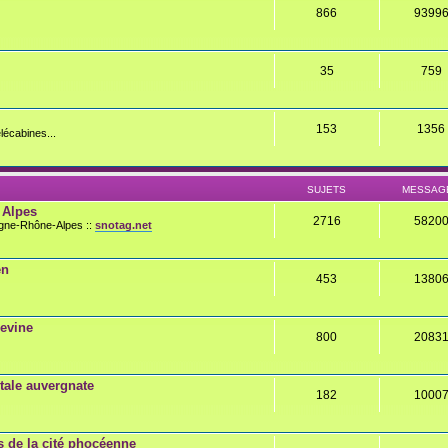
866
9399
35
759
153
1356
lécabines...
SUJETS
MESSAG
 Alpes
2716
5820
rgne-Rhône-Alpes ::
snotag.net
en
453
1380
gevine
800
2083
ale auvergnate
182
1000
 de la cité phocéenne