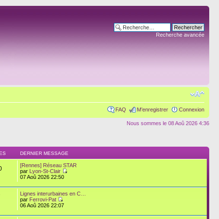
Recherche avancée
FAQ
M’enregistrer
Connexion
Nous sommes le 08 Aoû 2026 4:36
ES
DERNIER MESSAGE
[Rennes] Réseau STAR
0
par
Lyon-St-Clair
07 Aoû 2026 22:50
Lignes interurbaines en C…
7
par
Ferrovi-Pat
06 Aoû 2026 22:07