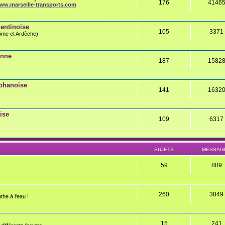
176
4146
ww.marseille-transports.com
entinoise
105
3371
rôme et Ardèche)
onne
187
1582
éphanoise
141
1632
ise
109
6317
SUJETS
MESSAG
59
809
260
3849
the à l'eau !
15
241