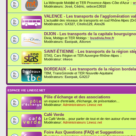
La Métropole Mobilité et TER Provence-Alpes-Côte d'Azur ::
w
Modérateurs:
José
,
Cédric
,
sebcer13010
VALENCE - Les transports de l'agglomération val
L'actualité des réseaux de transports en sud Rhône Alpes (D
Modérateurs:
GX327
,
Citelis129
,
Alex26
DIJON - Les transports de la capitale bourguign
Divia, Mobigo et TER Mobigo ::
busdivia.free.fr
Modérateurs:
Eastpak
,
Alicron
SAINT-ÉTIENNE - Les transports de la région st
STAS, Cars Région et TER Auvergne-Rhône-Alpes ::
Modérateur:
irkeos
BORDEAUX - Les transports de la région bordela
TBM, TransGironde et TER Nouvelle-Aquitaine
Modérateurs:
Eastpak
,
GX217
ESPACE VIE LINEOZ.NET
Pôle d'échange et des associations
un espace d'entraide, d'échange, de présentation…
Modérateur:
Administrateurs Lineoz.net
Café Verde
Le Café Verde... pour parler de tout et de rien autour d'une men
Modérateur:
Administrateurs Lineoz.net
Foire Aux Questions (FAQ) et Suggestions