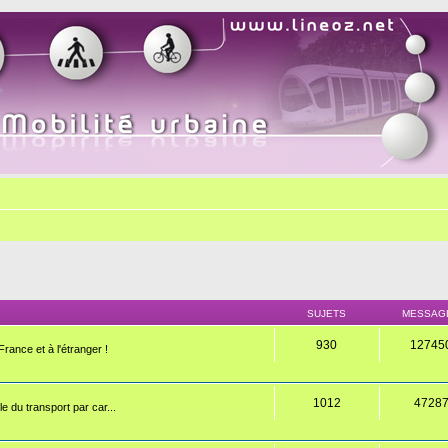
SUJETS
MESSAG
930
12745
rance et à l'étranger !
1012
4728
e du transport par car...