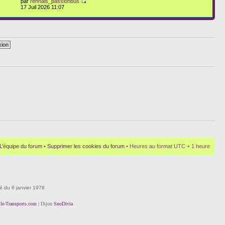
par
rennais_passionbus
17 Juil 2026 11:07
L’équipe du forum
•
Supprimer les cookies du forum
• Heures au format UTC + 1 heure
té du 6 janvier 1978
lle-Transports.com
| Dijon
SnoDivia