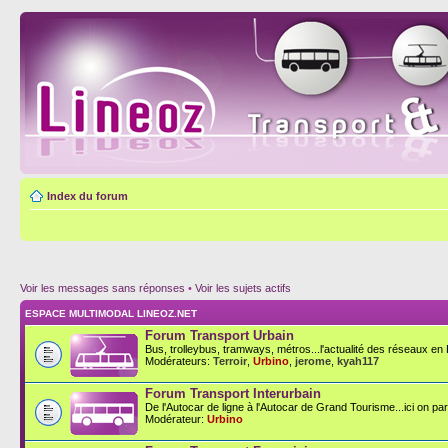
Index du forum
Voir les messages sans réponses
•
Voir les sujets actifs
ESPACE MULTIMODAL LINEOZ.NET
Forum Transport Urbain
Bus, trolleybus, tramways, métros...l'actualité des réseaux en F
Modérateurs:
Terroir
,
Urbino
,
jerome
,
kyah117
Forum Transport Interurbain
De l'Autocar de ligne à l'Autocar de Grand Tourisme...ici on parl
Modérateur:
Urbino