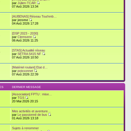
5
par
Julien-TCAR
07 Aoû 2026 13:34
[AUBENAS] Réseau Tout'enb…
par
jerome
04 Aoû 2026 17:28
[DSP 2023 - 2030]
8
par
Clemsenn
06 Aoû 2026 11:25
[STAS] Actualité réseau
0
par
SETRA S415 NF
07 Aoû 2026 10:50
[Matériel roulant] Etat d…
par
poissonnet
07 Aoû 2026 22:39
ES
DERNIER MESSAGE
[Association] FPTU : mise…
par
TGS
20 Mai 2026 20:15
Mes activitès et aventure…
par
Le passionné de bus
01 Aoû 2026 13:18
Sujets à renommer