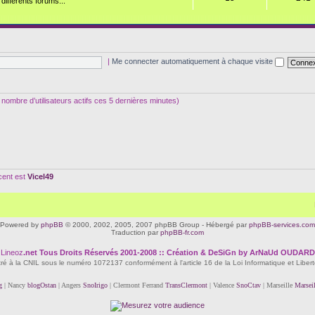
ifférents forums...
|
Me connecter automatiquement à chaque visite
 le nombre d’utilisateurs actifs ces 5 dernières minutes)
écent est
Vicel49
Powered by
phpBB
© 2000, 2002, 2005, 2007 phpBB Group - Hébergé par
phpBB-services.com
Traduction par
phpBB-fr.com
Lineoz
.net
Tous Droits Réservés 2001-2008 :: Création & DeSiGn by ArNaUd OUDARD
tré à la CNIL sous le numéro 1072137 conformément à l'article 16 de la Loi Informatique et Liber
g
| Nancy
blogOstan
| Angers
SnoIrigo
| Clermont Ferrand
TransClermont
| Valence
SnoCtav
| Marseille
Marsei