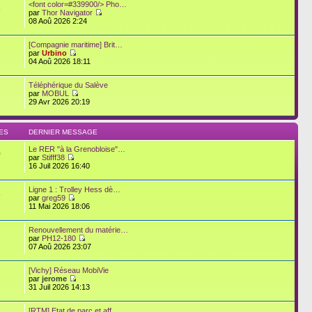
<font color=#339900/> Pho…
6
par
Thor Navigator
08 Aoû 2026 2:24
[Compagnie maritime] Brit…
par
Urbino
04 Aoû 2026 18:11
Téléphérique du Salève
par
MOBUL
29 Avr 2026 20:19
ES
DERNIER MESSAGE
Le RER "à la Grenobloise"…
0
par
Stifff38
16 Juil 2026 16:40
Ligne 1 : Trolley Hess dè…
6
par
greg59
11 Mai 2026 18:06
Renouvellement du matérie…
1
par
PH12-180
07 Aoû 2026 23:07
[Vichy] Réseau MobiVie
7
par
jerome
31 Juil 2026 14:13
[RTM] Etat de parc et aff…