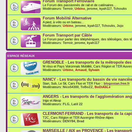
Forum Transport Ferroviaire
Le Forum des passionnés de rail et de caténaires...
Modérateurs:
Terroir
,
Urbino
,
jerome
,
kyah117
,
Tchouks
Forum Mobilité Alternative
A pied, à vélo ou en bateau...
Modérateurs:
Urbino
,
jerome
,
kyah117
,
Tchouks
,
Jojo
Forum Transport par Câble
Le Forum pour parler des téléphériques, des télésièges, des té
Modérateurs:
Terroir
,
jerome
,
kyah117
ESPACE RÉSEAUX
GRENOBLE - Les transports de la métropole des
M réso et Pays Voironnais Mobilité, Cars Région et TER Auve
Modérateurs:
Urbino
,
Arnaud
,
Sylvain
NANCY - Les transports du bassin de vie nancéi
Stan, Sub, Le Sit, Cars Fluo et TER Fluo ::
blogostan.free.fr
Modérateurs:
Nico54300
,
ToBoZZ
,
BoDiAbLe
ANGERS - Les transports de l'agglomération an
Irigo et Aleop
Modérateurs:
FLG
,
Latil 22
CLERMONT-FERRAND - Les transports de la capit
T2C, Cars Région et TER Auvergne-Rhône-Alpes
Modérateurs:
DENY84
,
Brad
MARSEILLE / AIX en PROVENCE - Les transports