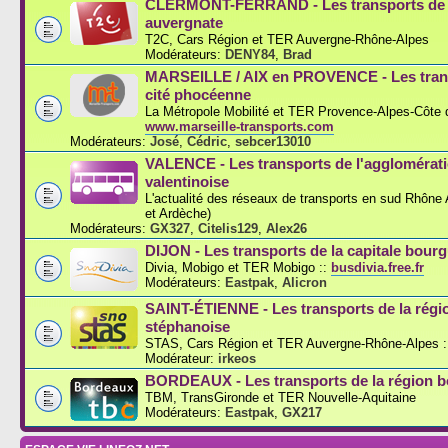
CLERMONT-FERRAND - Les transports de l
auvergnate
T2C, Cars Région et TER Auvergne-Rhône-Alpes
Modérateurs:
DENY84
,
Brad
MARSEILLE / AIX en PROVENCE - Les trans
cité phocéenne
La Métropole Mobilité et TER Provence-Alpes-Côte d
www.marseille-transports.com
Modérateurs:
José
,
Cédric
,
sebcer13010
VALENCE - Les transports de l'agglomérat
valentinoise
L'actualité des réseaux de transports en sud Rhône
et Ardèche)
Modérateurs:
GX327
,
Citelis129
,
Alex26
DIJON - Les transports de la capitale bou
Divia, Mobigo et TER Mobigo ::
busdivia.free.fr
Modérateurs:
Eastpak
,
Alicron
SAINT-ÉTIENNE - Les transports de la régi
stéphanoise
STAS, Cars Région et TER Auvergne-Rhône-Alpes :
Modérateur:
irkeos
BORDEAUX - Les transports de la région b
TBM, TransGironde et TER Nouvelle-Aquitaine
Modérateurs:
Eastpak
,
GX217