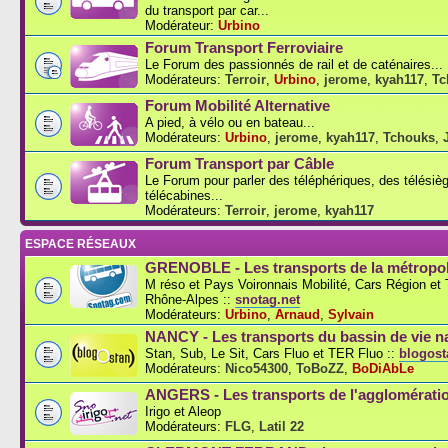
du transport par car...
Modérateur:
Urbino
Forum Transport Ferroviaire
Le Forum des passionnés de rail et de caténaires...
Modérateurs:
Terroir
,
Urbino
,
jerome
,
kyah117
,
Tc
Forum Mobilité Alternative
A pied, à vélo ou en bateau...
Modérateurs:
Urbino
,
jerome
,
kyah117
,
Tchouks
,
Forum Transport par Câble
Le Forum pour parler des téléphériques, des télésiè
télécabines...
Modérateurs:
Terroir
,
jerome
,
kyah117
ESPACE RÉSEAUX
GRENOBLE - Les transports de la métropol
M réso et Pays Voironnais Mobilité, Cars Région e
Rhône-Alpes ::
snotag.net
Modérateurs:
Urbino
,
Arnaud
,
Sylvain
NANCY - Les transports du bassin de vie n
Stan, Sub, Le Sit, Cars Fluo et TER Fluo ::
blogosta
Modérateurs:
Nico54300
,
ToBoZZ
,
BoDiAbLe
ANGERS - Les transports de l'agglomérati
Irigo et Aleop
Modérateurs:
FLG
,
Latil 22