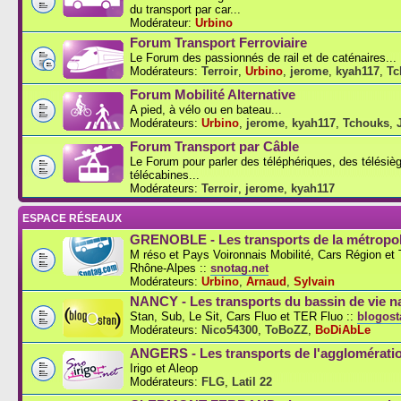
du transport par car...
Modérateur:
Urbino
Forum Transport Ferroviaire
Le Forum des passionnés de rail et de caténaires...
Modérateurs:
Terroir
,
Urbino
,
jerome
,
kyah117
,
Tc
Forum Mobilité Alternative
A pied, à vélo ou en bateau...
Modérateurs:
Urbino
,
jerome
,
kyah117
,
Tchouks
,
Forum Transport par Câble
Le Forum pour parler des téléphériques, des télésiè
télécabines...
Modérateurs:
Terroir
,
jerome
,
kyah117
ESPACE RÉSEAUX
GRENOBLE - Les transports de la métropol
M réso et Pays Voironnais Mobilité, Cars Région e
Rhône-Alpes ::
snotag.net
Modérateurs:
Urbino
,
Arnaud
,
Sylvain
NANCY - Les transports du bassin de vie n
Stan, Sub, Le Sit, Cars Fluo et TER Fluo ::
blogosta
Modérateurs:
Nico54300
,
ToBoZZ
,
BoDiAbLe
ANGERS - Les transports de l'agglomérati
Irigo et Aleop
Modérateurs:
FLG
,
Latil 22