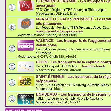
CLERMONT-FERRAND - Les transports de l
auvergnate
T2C, Cars Région et TER Auvergne-Rhône-Alpes
Modérateurs:
DENY84
,
Brad
MARSEILLE / AIX en PROVENCE - Les trans
cité phocéenne
La Métropole Mobilité et TER Provence-Alpes-Côte d
www.marseille-transports.com
Modérateurs:
José
,
Cédric
,
sebcer13010
VALENCE - Les transports de l'agglomérat
valentinoise
L'actualité des réseaux de transports en sud Rhône
et Ardèche)
Modérateurs:
GX327
,
Citelis129
,
Alex26
DIJON - Les transports de la capitale bou
Divia, Mobigo et TER Mobigo ::
busdivia.free.fr
Modérateurs:
Eastpak
,
Alicron
SAINT-ÉTIENNE - Les transports de la régi
stéphanoise
STAS, Cars Région et TER Auvergne-Rhône-Alpes :
Modérateur:
irkeos
BORDEAUX - Les transports de la région b
TBM, TransGironde et TER Nouvelle-Aquitaine
Modérateurs:
Eastpak
,
GX217