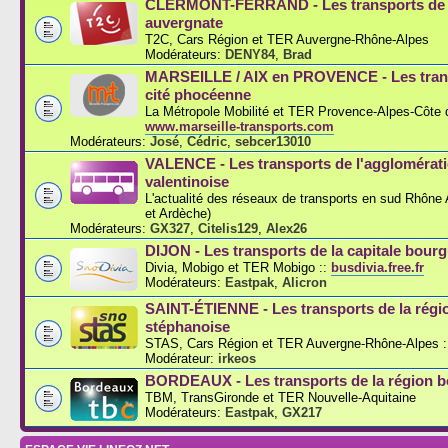
CLERMONT-FERRAND - Les transports de l
auvergnate
T2C, Cars Région et TER Auvergne-Rhône-Alpes
Modérateurs:
DENY84
,
Brad
MARSEILLE / AIX en PROVENCE - Les trans
cité phocéenne
La Métropole Mobilité et TER Provence-Alpes-Côte d
www.marseille-transports.com
Modérateurs:
José
,
Cédric
,
sebcer13010
VALENCE - Les transports de l'agglomérat
valentinoise
L'actualité des réseaux de transports en sud Rhône
et Ardèche)
Modérateurs:
GX327
,
Citelis129
,
Alex26
DIJON - Les transports de la capitale bou
Divia, Mobigo et TER Mobigo ::
busdivia.free.fr
Modérateurs:
Eastpak
,
Alicron
SAINT-ÉTIENNE - Les transports de la régi
stéphanoise
STAS, Cars Région et TER Auvergne-Rhône-Alpes :
Modérateur:
irkeos
BORDEAUX - Les transports de la région b
TBM, TransGironde et TER Nouvelle-Aquitaine
Modérateurs:
Eastpak
,
GX217