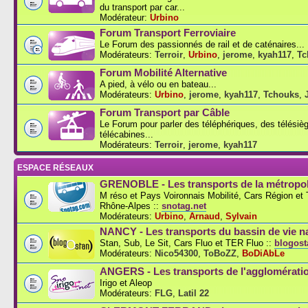
du transport par car...
Modérateur:
Urbino
Forum Transport Ferroviaire
Le Forum des passionnés de rail et de caténaires...
Modérateurs:
Terroir
,
Urbino
,
jerome
,
kyah117
,
Tc
Forum Mobilité Alternative
A pied, à vélo ou en bateau...
Modérateurs:
Urbino
,
jerome
,
kyah117
,
Tchouks
,
Forum Transport par Câble
Le Forum pour parler des téléphériques, des télésiè
télécabines...
Modérateurs:
Terroir
,
jerome
,
kyah117
ESPACE RÉSEAUX
GRENOBLE - Les transports de la métropol
M réso et Pays Voironnais Mobilité, Cars Région e
Rhône-Alpes ::
snotag.net
Modérateurs:
Urbino
,
Arnaud
,
Sylvain
NANCY - Les transports du bassin de vie n
Stan, Sub, Le Sit, Cars Fluo et TER Fluo ::
blogosta
Modérateurs:
Nico54300
,
ToBoZZ
,
BoDiAbLe
ANGERS - Les transports de l'agglomérati
Irigo et Aleop
Modérateurs:
FLG
,
Latil 22