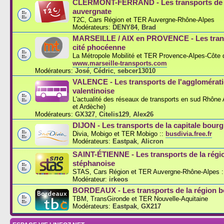
CLERMONT-FERRAND - Les transports de l
auvergnate
T2C, Cars Région et TER Auvergne-Rhône-Alpes
Modérateurs:
DENY84
,
Brad
MARSEILLE / AIX en PROVENCE - Les trans
cité phocéenne
La Métropole Mobilité et TER Provence-Alpes-Côte d
www.marseille-transports.com
Modérateurs:
José
,
Cédric
,
sebcer13010
VALENCE - Les transports de l'agglomérat
valentinoise
L'actualité des réseaux de transports en sud Rhône
et Ardèche)
Modérateurs:
GX327
,
Citelis129
,
Alex26
DIJON - Les transports de la capitale bou
Divia, Mobigo et TER Mobigo ::
busdivia.free.fr
Modérateurs:
Eastpak
,
Alicron
SAINT-ÉTIENNE - Les transports de la régi
stéphanoise
STAS, Cars Région et TER Auvergne-Rhône-Alpes :
Modérateur:
irkeos
BORDEAUX - Les transports de la région b
TBM, TransGironde et TER Nouvelle-Aquitaine
Modérateurs:
Eastpak
,
GX217