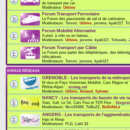
du transport par car...
Modérateur:
Urbino
Forum Transport Ferroviaire
Le Forum des passionnés de rail et de caténaires...
Modérateurs:
Terroir
,
Urbino
,
jerome
,
kyah117
,
Tc
Forum Mobilité Alternative
A pied, à vélo ou en bateau...
Modérateurs:
Urbino
,
jerome
,
kyah117
,
Tchouks
,
Forum Transport par Câble
Le Forum pour parler des téléphériques, des télésiè
télécabines...
Modérateurs:
Terroir
,
jerome
,
kyah117
ESPACE RÉSEAUX
GRENOBLE - Les transports de la métropol
M réso et Pays Voironnais Mobilité, Cars Région e
Rhône-Alpes ::
snotag.net
Modérateurs:
Urbino
,
Arnaud
,
Sylvain
NANCY - Les transports du bassin de vie n
Stan, Sub, Le Sit, Cars Fluo et TER Fluo ::
blogosta
Modérateurs:
Nico54300
,
ToBoZZ
,
BoDiAbLe
ANGERS - Les transports de l'agglomérati
Irigo et Aleop
Modérateurs:
FLG
,
Latil 22